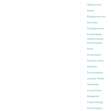
Obergeschoss
Planen
Planungssoftware
Riemchen
Schalungssteine
Scheibenpaket
Sonderwünsche
beim hauskauf
Steine
Steinemantra
Steinerecycling
Teilkeller
Terrassentüren
tragende Wände
Verblender
warme Kante
Wohnkeller
Zauberlehrling
Zwischenhaus