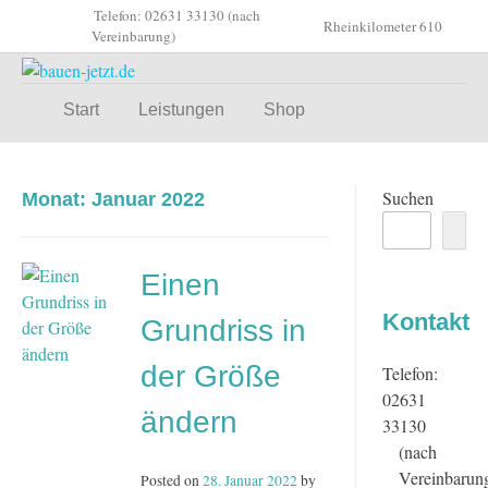
Skip
Telefon: 02631 33130 (nach
Rheinkilometer 610
to
Vereinbarung)
content
Start
Leistungen
Shop
Suchen
Monat:
Januar 2022
Einen
Kontakt
Grundriss in
der Größe
Telefon:
02631
ändern
33130
(nach
Vereinbarun
Posted on
28. Januar 2022
by