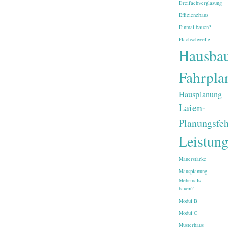
Dreifachverglasung
Effizienzhaus
Einmal bauen?
Flachschwelle
Hausba
Fahrpla
Hausplanung
Laien-
Planungsfeh
Leistun
Mauerstärke
Mausplanung
Mehrmals
bauen?
Modul B
Modul C
Musterhaus