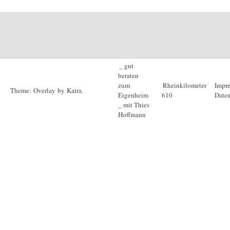
_ gut
beraten
zum
Rheinkilometer
Impr
Theme: Overlay by
Kaira
.
Eigenheim
610
Daten
_ mit Thies
Hoffmann