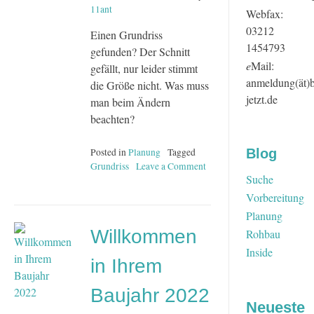
11ant
Webfax:
03212
Einen Grundriss
1454793
gefunden? Der Schnitt
e
Mail:
gefällt, nur leider stimmt
anmeldung(ät)
die Größe nicht. Was muss
jetzt.de
man beim Ändern
beachten?
Posted in
Planung
Tagged
Blog
Grundriss
Leave a Comment
Suche
on
Einen
Vorbereitung
Grundriss
Planung
in
Willkommen
Rohbau
der
Größe
Inside
in Ihrem
ändern
Baujahr 2022
Neueste