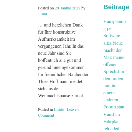
Beiträge
Posted on
20. Januar 2022
by
11ant
Hausplanun
… und herzlichen Dank
g per
für Ihre konstruktive
Software
Aufmerksamkeit im
alles Neue
vergangenen Jahr. In das
macht der
neue Jahr sind Sie
Mai: meine
hoffentlich alle gut und
offenen
gesund hineingekommen,
Sprechstun
Ihr freundlicher Bauberater
den finden
Thies Hoffmann meldet
nun in
sich aus der
einem
Weihnachtspause zurück.
anderen
Forum statt
Posted in
Inside
Leave a
Hausbau-
Comment
on
Fahrplan
Willkommen
in
reloaded: