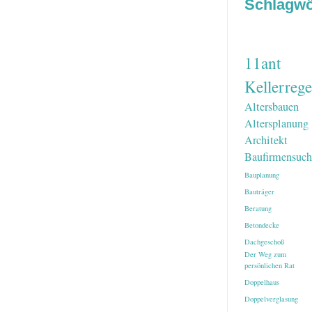
Schlagwö
11ant
Kellerrege
Altersbauen
Altersplanung
Architekt
Baufirmensuch
Bauplanung
Bauträger
Beratung
Betondecke
Dachgeschoß
Der Weg zum
persönlichen Rat
Doppelhaus
Doppelverglasung