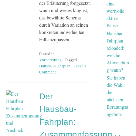
der Erläuterung fortgesetzt,
eine
wann und wie es klug ist,
wertvolle
das bewährte Schema
aktive
durch Variation an seinen
Pause
konkreten individuellen
Hausbau-
Fall anzupassen.
Fahrplan
reloaded:
Posted in
welche
Vorbereitung
Tagged
Abweichun
Hausbau-Fahrplan
Leave a
g wann?
Comment
on
Sie haben
Hausbau-
Fahrplan
die Wahl:
reloaded:
die
Der
welche
nächsten
Abweichung
Beratungsa
Hausbau-
wann?
ngebote
Fahrplan:
Zusammenfassung