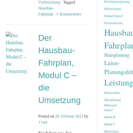
Dreifachverglasung
Vorbereitung
Tagged
Hausbau-
Effizienzhaus
Fahrplan
3 Kommentare
zu
Einmal bauen?
Der
Flachschwelle
Hausbau-
Hausba
Fahrplan:
Der
Zusammenfassung
Fahrpla
und
Hausbau-
Ausblick
Hausplanung
Fahrplan,
Laien-
Planungsfeh
Modul C –
Leistun
die
Mauerstärke
Umsetzung
Mausplanung
Mehrmals
bauen?
Posted on
28. Februar 2022
by
Modul B
11ant
Modul C
Musterhaus
Nachdem aus den