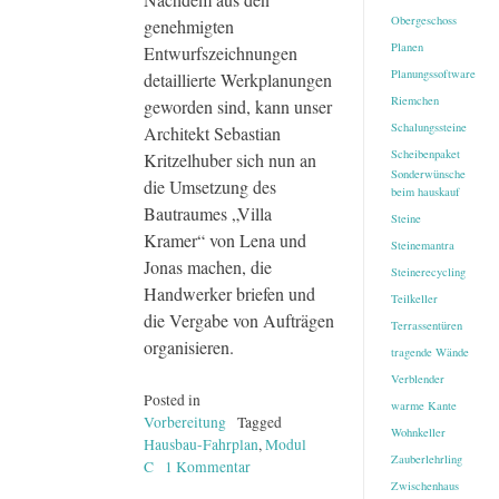
Obergeschoss
genehmigten
Planen
Entwurfszeichnungen
Planungssoftware
detaillierte Werkplanungen
Riemchen
geworden sind, kann unser
Schalungssteine
Architekt Sebastian
Scheibenpaket
Kritzelhuber sich nun an
Sonderwünsche
die Umsetzung des
beim hauskauf
Bautraumes „Villa
Steine
Kramer“ von Lena und
Steinemantra
Jonas machen, die
Steinerecycling
Handwerker briefen und
Teilkeller
die Vergabe von Aufträgen
Terrassentüren
organisieren.
tragende Wände
Verblender
Posted in
warme Kante
Vorbereitung
Tagged
Wohnkeller
Hausbau-Fahrplan
,
Modul
Zauberlehrling
C
1 Kommentar
zu
Zwischenhaus
Der