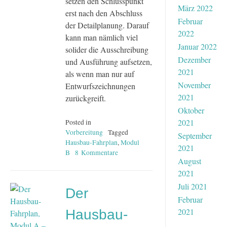
setzen den Schlusspunkt
März 2022
erst nach den Abschluss
Februar
der Detailplanung. Darauf
2022
kann man nämlich viel
Januar 2022
solider die Ausschreibung
Dezember
und Ausführung aufsetzen,
2021
als wenn man nur auf
November
Entwurfszeichnungen
2021
zurückgreift.
Oktober
2021
Posted in
Vorbereitung
Tagged
September
Hausbau-Fahrplan
,
Modul
2021
B
8 Kommentare
zu
August
Der
2021
Hausbau-
Fahrplan,
Juli 2021
Der
Modul
Februar
B
2021
Hausbau-
–
die