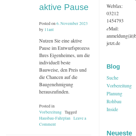
aktive Pause
Webfax:
03212
1454793
Posted on
6. November 2023
e
Mail:
by
11ant
anmeldung(ät)
Nutzen Sie eine aktive
jetzt.de
Pause im Entwurfsprozess
Ihres Eigenheimes, um die
individuell beste
Blog
Bauweise, den Preis und
die Chancen auf die
Suche
Baugenehmigung
Vorbereitung
herauszufinden.
Planung
Rohbau
Posted in
Inside
Vorbereitung
Tagged
Hausbau-Fahrplan
Leave a
Comment
on
Hausbau-
Neueste