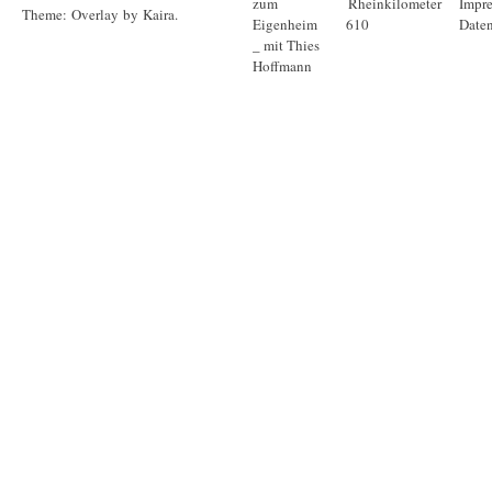
zum
Rheinkilometer
Impr
Theme: Overlay by
Kaira
.
Eigenheim
610
Daten
_ mit Thies
Hoffmann