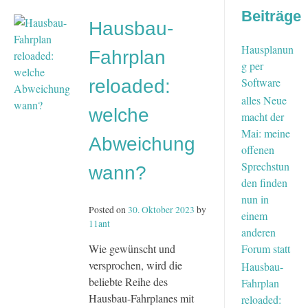
Fahrplan
Beiträge
reloaded:
Hausbau-
eine
wertvolle
Hausplanun
Fahrplan
aktive
g per
Pause
Software
reloaded:
alles Neue
welche
macht der
Mai: meine
Abweichung
offenen
Sprechstun
wann?
den finden
nun in
Posted on
30. Oktober 2023
by
einem
11ant
anderen
Forum statt
Wie gewünscht und
versprochen, wird die
Hausbau-
beliebte Reihe des
Fahrplan
Hausbau-Fahrplanes mit
reloaded: