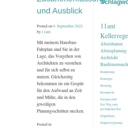
Schlagwö
und Ausblick
11ant
Posted on
9. September 2022
by
11ant
Kellerrege
Mit meinem Hausbau-
Altersbauen
Fahrplan sind Sie in der
Altersplanung
Lage, das Vorgehen von
Architekt
Architekten zu verstehen
Baufirmensuch
und für sich selbst zu
Bauplanung
nutzen. Gleichzeitig
Bauträger
bekommen sie ein Gespür
Beratung
für den Aufwand an Zeit
Betondecke
und Mühe, die in den
Dachgeschoß
jeweiligen
Der Weg zum
persönlichen Rat
Planungsschritten stecken.
Doppelhaus
Doppelverglasung
Posted in