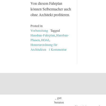
Von diesem Fahrplan
können Selbermacher auch
ohne Architekt profitieren.
Posted in
Vorbereitung
Tagged
Hausbau-Fahrplan
,
Hausbau-
Phasen
,
HOAI
,
Honorarordnung für
Architekten
1 Kommentar
zu
Ein
Hausbau-
Fahrplan,
auch
für
Sie:
das
Phasenmodell
der
HOAI!
_ gut
beraten