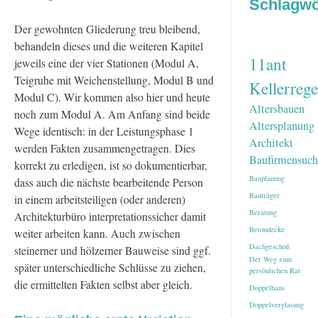
Schlagwö
Der gewohnten Gliederung treu bleibend,
behandeln dieses und die weiteren Kapitel
11ant
jeweils eine der vier Stationen (Modul A,
Teigruhe mit Weichenstellung, Modul B und
Kellerrege
Modul C). Wir kommen also hier und heute
Altersbauen
noch zum Modul A. Am Anfang sind beide
Altersplanung
Wege identisch: in der Leistungsphase 1
Architekt
werden Fakten zusammengetragen. Dies
Baufirmensuch
korrekt zu erledigen, ist so dokumentierbar,
Bauplanung
dass auch die nächste bearbeitende Person
Bauträger
in einem arbeitsteiligen (oder anderen)
Beratung
Architekturbüro interpretationssicher damit
Betondecke
weiter arbeiten kann. Auch zwischen
Dachgeschoß
steinerner und hölzerner Bauweise sind ggf.
Der Weg zum
später unterschiedliche Schlüsse zu ziehen,
persönlichen Rat
die ermittelten Fakten selbst aber gleich.
Doppelhaus
Doppelverglasung