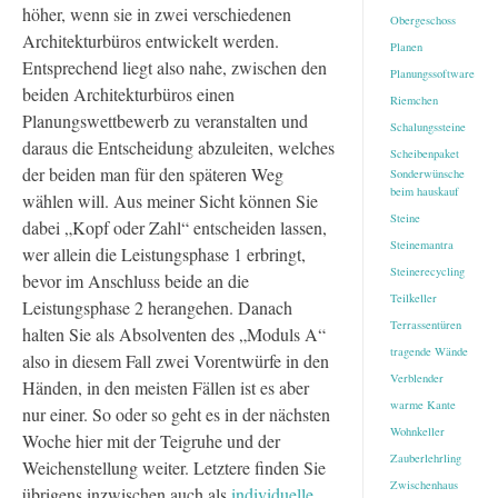
höher, wenn sie in zwei verschiedenen
Obergeschoss
Architekturbüros entwickelt werden.
Planen
Entsprechend liegt also nahe, zwischen den
Planungssoftware
beiden Architekturbüros einen
Riemchen
Planungswettbewerb zu veranstalten und
Schalungssteine
daraus die Entscheidung abzuleiten, welches
Scheibenpaket
der beiden man für den späteren Weg
Sonderwünsche
beim hauskauf
wählen will. Aus meiner Sicht können Sie
Steine
dabei „Kopf oder Zahl“ entscheiden lassen,
Steinemantra
wer allein die Leistungsphase 1 erbringt,
Steinerecycling
bevor im Anschluss beide an die
Teilkeller
Leistungsphase 2 herangehen. Danach
Terrassentüren
halten Sie als Absolventen des „Moduls A“
tragende Wände
also in diesem Fall zwei Vorentwürfe in den
Verblender
Händen, in den meisten Fällen ist es aber
warme Kante
nur einer. So oder so geht es in der nächsten
Wohnkeller
Woche hier mit der Teigruhe und der
Zauberlehrling
Weichenstellung weiter. Letztere finden Sie
Zwischenhaus
übrigens inzwischen auch als
individuelle