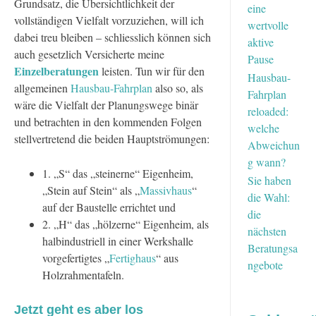
Grundsatz, die Übersichtlichkeit der
eine
vollständigen Vielfalt vorzuziehen, will ich
wertvolle
dabei treu bleiben – schliesslich können sich
aktive
auch gesetzlich Versicherte meine
Pause
Einzelberatungen
leisten. Tun wir für den
Hausbau-
allgemeinen
Hausbau-Fahrplan
also so, als
Fahrplan
wäre die Vielfalt der Planungswege binär
reloaded:
und betrachten in den kommenden Folgen
welche
stellvertretend die beiden Hauptströmungen:
Abweichun
g wann?
1. „S“ das „steinerne“ Eigenheim,
Sie haben
„Stein auf Stein“ als „
Massivhaus
“
die Wahl:
auf der Baustelle errichtet und
die
2. „H“ das „hölzerne“ Eigenheim, als
nächsten
halbindustriell in einer Werkshalle
Beratungsa
vorgefertigtes „
Fertighaus
“ aus
ngebote
Holzrahmentafeln.
Jetzt geht es aber los