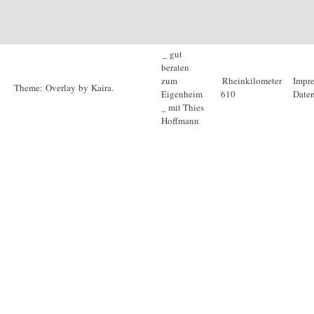
_ gut
beraten
zum
Rheinkilometer
Impr
Theme: Overlay by
Kaira
.
Eigenheim
610
Daten
_ mit Thies
Hoffmann