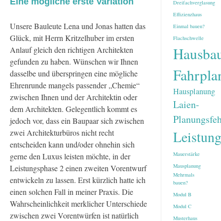
Eine mögliche erste Variation
Dreifachverglasung
Effizienzhaus
Unsere Bauleute Lena und Jonas hatten das
Einmal bauen?
Glück, mit Herrn Kritzelhuber im ersten
Flachschwelle
Hausba
Anlauf gleich den richtigen Architekten
gefunden zu haben. Wünschen wir Ihnen
Fahrpla
dasselbe und überspringen eine mögliche
Ehrenrunde mangels passender „Chemie“
Hausplanung
zwischen Ihnen und der Architektin oder
Laien-
dem Architekten. Gelegentlich kommt es
Planungsfeh
jedoch vor, dass ein Baupaar sich zwischen
zwei Architekturbüros nicht recht
Leistun
entscheiden kann und/oder ohnehin sich
Mauerstärke
gerne den Luxus leisten möchte, in der
Mausplanung
Leistungsphase 2 einen zweiten Vorentwurf
Mehrmals
entwickeln zu lassen. Erst kürzlich hatte ich
bauen?
einen solchen Fall in meiner Praxis. Die
Modul B
Wahrscheinlichkeit merklicher Unterschiede
Modul C
zwischen zwei Vorentwürfen ist natürlich
Musterhaus