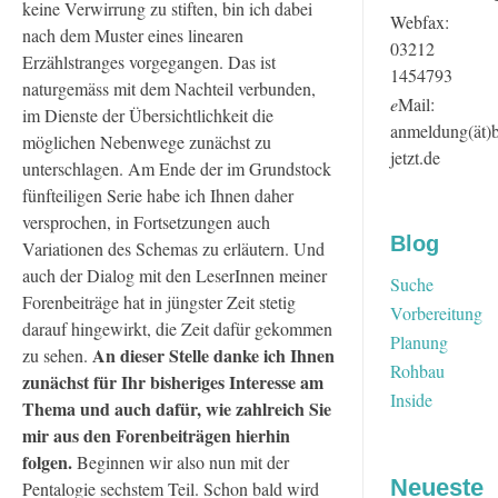
keine Verwirrung zu stiften, bin ich dabei
Webfax:
nach dem Muster eines linearen
03212
Erzählstranges vorgegangen. Das ist
1454793
naturgemäss mit dem Nachteil verbunden,
e
Mail:
im Dienste der Übersichtlichkeit die
anmeldung(ät)
möglichen Nebenwege zunächst zu
jetzt.de
unterschlagen. Am Ende der im Grundstock
fünfteiligen Serie habe ich Ihnen daher
versprochen, in Fortsetzungen auch
Blog
Variationen des Schemas zu erläutern. Und
auch der Dialog mit den LeserInnen meiner
Suche
Forenbeiträge hat in jüngster Zeit stetig
Vorbereitung
darauf hingewirkt, die Zeit dafür gekommen
Planung
An dieser Stelle danke ich Ihnen
zu sehen.
Rohbau
zunächst für Ihr bisheriges Interesse am
Inside
Thema und auch dafür, wie zahlreich Sie
mir aus den Forenbeiträgen hierhin
folgen.
Beginnen wir also nun mit der
Neueste
Pentalogie sechstem Teil. Schon bald wird