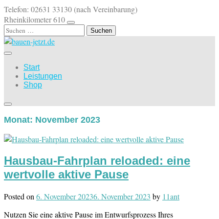
Skip
Telefon: 02631 33130 (nach Vereinbarung)
to
Rheinkilometer 610
content
Suchen
nach:
Start
Leistungen
Shop
Monat:
November 2023
Hausbau-Fahrplan reloaded: eine
wertvolle aktive Pause
Posted on
6. November 2023
6. November 2023
by
11ant
Nutzen Sie eine aktive Pause im Entwurfsprozess Ihres