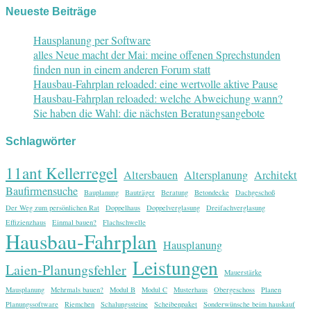
Neueste Beiträge
Hausplanung per Software
alles Neue macht der Mai: meine offenen Sprechstunden
finden nun in einem anderen Forum statt
Hausbau-Fahrplan reloaded: eine wertvolle aktive Pause
Hausbau-Fahrplan reloaded: welche Abweichung wann?
Sie haben die Wahl: die nächsten Beratungsangebote
Schlagwörter
11ant Kellerregel
Altersbauen
Altersplanung
Architekt
Baufirmensuche
Bauplanung
Bauträger
Beratung
Betondecke
Dachgeschoß
Der Weg zum persönlichen Rat
Doppelhaus
Doppelverglasung
Dreifachverglasung
Effizienzhaus
Einmal bauen?
Flachschwelle
Hausbau-Fahrplan
Hausplanung
Leistungen
Laien-Planungsfehler
Mauerstärke
Mausplanung
Mehrmals bauen?
Modul B
Modul C
Musterhaus
Obergeschoss
Planen
Planungssoftware
Riemchen
Schalungssteine
Scheibenpaket
Sonderwünsche beim hauskauf