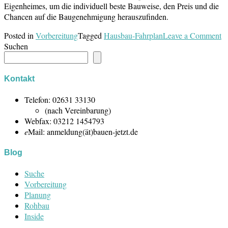
Eigenheimes, um die individuell beste Bauweise, den Preis und die
Chancen auf die Baugenehmigung herauszufinden.
o
Posted in
Vorbereitung
Tagged
Hausbau-Fahrplan
Leave a Comment
H
Suchen
Fa
re
ei
Kontakt
we
ak
Telefon: 02631 33130
P
(nach Vereinbarung)
Webfax: 03212 1454793
e
Mail: anmeldung(ät)bauen-jetzt.de
Blog
Suche
Vorbereitung
Planung
Rohbau
Inside