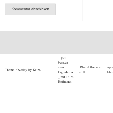
_ gut
beraten
zum
Rheinkilometer
Impr
Theme: Overlay by
Kaira
.
Eigenheim
610
Daten
_ mit Thies
Hoffmann