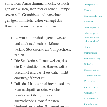
auf seinem Amtsschimmel möchte es noch
Obergeschoss
genauer wissen, worunter er seinen Stempel
Planen
setzen soll. Grundrisse und Ansichten
Planungssoftware
genügen ihm nicht, daher verlangt das
Riemchen
Bauamt nun noch folgendes hinzu:
Schalungssteine
Scheibenpaket
Es will die Firsthöhe genau wissen
Sonderwünsche
beim hauskauf
und auch nachrechnen können,
Steine
welche Stockwerke als Vollgeschosse
Steinemantra
zählen.
Steinerecycling
Die Statikerin soll nachweisen, dass
Teilkeller
die Konstruktion des Hauses solide
Terrassentüren
berechnet und das Haus daher nicht
tragende Wände
einsturzgefährdet ist.
Verblender
Falls das Haus einmal brennt, soll im
warme Kante
Plan nachprüfbar sein, welches
Wohnkeller
Fenster im Obergeschoss eine
Zauberlehrling
ausreichende Größe für einen
Zwischenhaus
hindurchsteigenden Feuerwehrmann