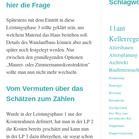
Schlagwö
hier die Frage
Spätestens mit dem Eintritt in diese
11ant
Leistungsphase 3 sollte geklärt sein, aus
welchem Material das Haus bestehen soll.
Kellerrege
Details des Wandaufbaus können aber auch
Altersbauen
später noch festgelegt werden. Nur
Altersplanung
zwischen den grundlegenden Optionen
Architekt
„Maurer- oder Zimmermannskonstruktion”
Baufirmensuch
sollte man nun nicht mehr wechseln.
Bauplanung
Bauträger
Vom Vermuten über das
Beratung
Schätzen zum Zählen
Betondecke
Dachgeschoß
Wurde in der Leistungsphase 1 nur der
Der Weg zum
persönlichen Rat
Kostenrahmen definiert, hat man in der LP 2
Doppelhaus
die Kosten bereits geschätzt und kann nun
Doppelverglasung
in der LP 3 dazu übergehen, sie sogar schon