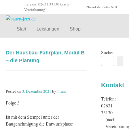
Skip
Telefon: 02631 33130 (nach
Rheinkilometer 610
to
Vereinbarung)
content
Start
Leistungen
Shop
Suchen
Der Hausbau-Fahrplan, Modul B
– die Planung
Kontakt
Posted on
3. Dezember 2021
by
11ant
Telefon:
Folge
3
02631
33130
Ist mit dem Stempel unter der
(nach
Baugenehmigung die Entwurfsphase
Vereinbarun