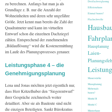
Dreifachverglasung
zu berechnen. Anfangs hat man ja als
Effizienzhaus
Grundlage z. B. nur die Anzahl der
Einmal bauen?
Wohneinheiten und deren sehr ungefähre
Flachschwelle
Größe. Jetzt kennt man bereits die Zahl der
Hausba
Quadratmeter und kann im virtuellen
Entwurf schon die einzelnen Dachziegel
Fahrpla
zählen. Entsprechend der zunehmenden
„Bildauflösung“ wird die Kostenermittlung
Hausplanung
im Laufe des Planungsprozesses genauer.
Laien-
Planungsfeh
Leistungsphase 4 – die
Leistun
Genehmigungsplanung
Mauerstärke
Mausplanung
Lena und Jonas möchten jetzt eigentlich nur,
Mehrmals
dass Herr Kritzelhuber den “Siegerentwurf”
bauen?
ihrer Gespräche zeichnerisch weiter
Modul B
detailliert. Aber sie als Bauleute sind nicht
Modul C
die einzigen Beteiligten. Sankt Bürokratius
Musterhaus