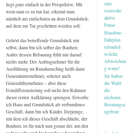
eine
liegt ganz einfach in der Perspektive. Mit
wertvolle
wem man es zu tun hat, erkennt man
aktive
nämlich am einfachsten an dem Grundstück,
Pause
auf dem zur Tat geschritten werden soll:
Hausbau-
Fahrplan
Gehört das betreffende Grundstück mir
reloaded:
selbst, dann bin ich selber der Bauherr.
welche
Außer dessen Bebauung fehlt mir darauf
Abweichun
nichts mehr. Der Auftragnehmer für die
g wann?
Ausführung im Rundumschlag heißt dann
Generalunternehmer, seltener auch
Sie haben
Generalübernehmer – aber diese
die Wahl:
Feindifferenzierung soll nicht den Rahmen
die
dieser ersten Aufklärung sprengen. Erwerbe
nächsten
ich Haus und Grundstück als verbundenes
Beratungsa
Geschäft, dann bin ich Käufer. Derjenige,
ngebote
mit dem ich dieses Geschäft abschließe, der
Bauherr, ist für mich nun genau der, um den
es hier geht, und der korrekt so bezeichnet