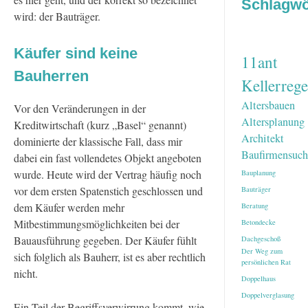
Schlagwö
wird: der Bauträger.
Käufer sind keine
11ant
Bauherren
Kellerrege
Altersbauen
Vor den Veränderungen in der
Altersplanung
Kreditwirtschaft (kurz „Basel“ genannt)
Architekt
dominierte der klassische Fall, dass mir
Baufirmensuch
dabei ein fast vollendetes Objekt angeboten
wurde. Heute wird der Vertrag häufig noch
Bauplanung
vor dem ersten Spatenstich geschlossen und
Bauträger
dem Käufer werden mehr
Beratung
Mitbestimmungsmöglichkeiten bei der
Betondecke
Bauausführung gegeben. Der Käufer fühlt
Dachgeschoß
Der Weg zum
sich folglich als Bauherr, ist es aber rechtlich
persönlichen Rat
nicht.
Doppelhaus
Doppelverglasung
Ein Teil der Begriffsverwirrung kommt, wie