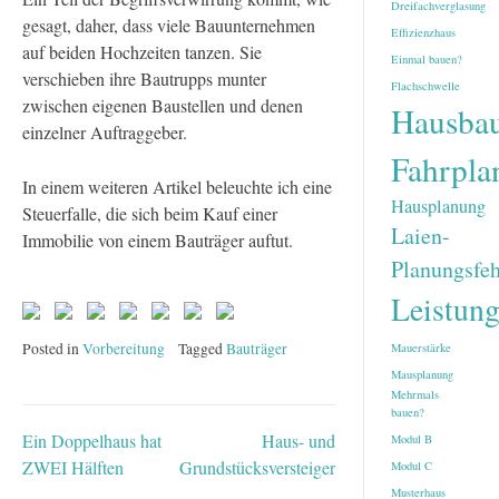
Dreifachverglasung
gesagt, daher, dass viele Bauunternehmen
Effizienzhaus
auf beiden Hochzeiten tanzen. Sie
Einmal bauen?
verschieben ihre Bautrupps munter
Flachschwelle
zwischen eigenen Baustellen und denen
Hausba
einzelner Auftraggeber.
Fahrpla
In einem weiteren Artikel beleuchte ich eine
Hausplanung
Steuerfalle, die sich beim Kauf einer
Laien-
Immobilie von einem Bauträger auftut.
Planungsfeh
Leistun
Posted in
Vorbereitung
Tagged
Bauträger
Mauerstärke
Mausplanung
Mehrmals
bauen?
Ein Doppelhaus hat
Haus- und
Modul B
Beitragsnavigation
ZWEI Hälften
Grundstücksversteigerungen
Modul C
Musterhaus