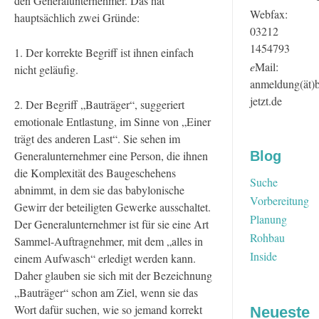
den Generalunternehmer. Das hat
Webfax:
hauptsächlich zwei Gründe:
03212
1454793
1. Der korrekte Begriff ist ihnen einfach
e
Mail:
nicht geläufig.
anmeldung(ät)
jetzt.de
2. Der Begriff „Bauträger“, suggeriert
emotionale Entlastung, im Sinne von „Einer
trägt des anderen Last“. Sie sehen im
Generalunternehmer eine Person, die ihnen
Blog
die Komplexität des Baugeschehens
Suche
abnimmt, in dem sie das babylonische
Vorbereitung
Gewirr der beteiligten Gewerke ausschaltet.
Planung
Der Generalunternehmer ist für sie eine Art
Rohbau
Sammel-Auftragnehmer, mit dem „alles in
Inside
einem Aufwasch“ erledigt werden kann.
Daher glauben sie sich mit der Bezeichnung
„Bauträger“ schon am Ziel, wenn sie das
Wort dafür suchen, wie so jemand korrekt
Neueste