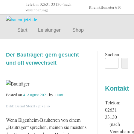
Skip
Telefon: 02631 33130 (nach
Rheinkilometer 610
to
Vereinbarung)
content
Start
Leistungen
Shop
Suchen
Der Bauträger: gern gesucht
und oft verwechselt
Kontakt
Posted on
4. August 2021
by
11ant
Telefon:
Bild: Bernd Sterzl / pixelio
02631
33130
Wenn Eigenheim-Bauherren von einem
(nach
„Bauträger“ sprechen, meinen sie meistens
Vereinbarun