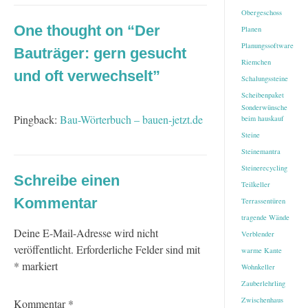
Obergeschoss
One thought on “
Der
Planen
Planungssoftware
Bauträger: gern gesucht
Riemchen
und oft verwechselt
”
Schalungssteine
Scheibenpaket
Sonderwünsche
Pingback:
Bau-Wörterbuch – bauen-jetzt.de
beim hauskauf
Steine
Steinemantra
Steinerecycling
Schreibe einen
Teilkeller
Kommentar
Terrassentüren
tragende Wände
Deine E-Mail-Adresse wird nicht
Verblender
veröffentlicht.
Erforderliche Felder sind mit
warme Kante
*
markiert
Wohnkeller
Zauberlehrling
Zwischenhaus
Kommentar
*