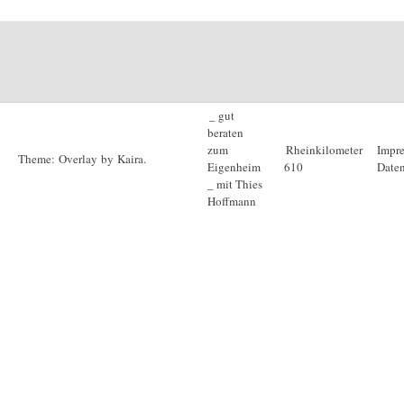
_ gut
beraten
zum
Rheinkilometer
Impr
Theme: Overlay by
Kaira
.
Eigenheim
610
Daten
_ mit Thies
Hoffmann