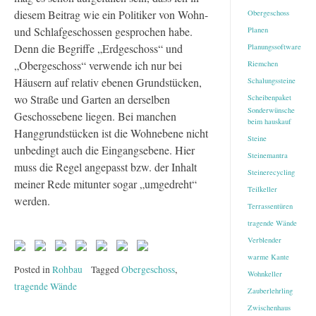
diesem Beitrag wie ein Politiker von Wohn-
Obergeschoss
und Schlafgeschossen gesprochen habe.
Planen
Denn die Begriffe „Erdgeschoss“ und
Planungssoftware
„Obergeschoss“ verwende ich nur bei
Riemchen
Häusern auf relativ ebenen Grundstücken,
Schalungssteine
wo Straße und Garten an derselben
Scheibenpaket
Sonderwünsche
Geschossebene liegen. Bei manchen
beim hauskauf
Hanggrundstücken ist die Wohnebene nicht
Steine
unbedingt auch die Eingangsebene. Hier
Steinemantra
muss die Regel angepasst bzw. der Inhalt
Steinerecycling
meiner Rede mitunter sogar „umgedreht“
Teilkeller
werden.
Terrassentüren
tragende Wände
Verblender
warme Kante
Posted in
Rohbau
Tagged
Obergeschoss
,
Wohnkeller
tragende Wände
Zauberlehrling
Zwischenhaus