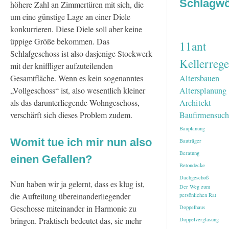
Schlagwö
höhere Zahl an Zimmertüren mit sich, die
um eine günstige Lage an einer Diele
konkurrieren. Diese Diele soll aber keine
üppige Größe bekommen. Das
11ant
Schlafgeschoss ist also dasjenige Stockwerk
Kellerrege
mit der kniffliger aufzuteilenden
Altersbauen
Gesamtfläche. Wenn es kein sogenanntes
Altersplanung
„Vollgeschoss“ ist, also wesentlich kleiner
Architekt
als das darunterliegende Wohngeschoss,
Baufirmensuch
verschärft sich dieses Problem zudem.
Bauplanung
Womit tue ich mir nun also
Bauträger
Beratung
einen Gefallen?
Betondecke
Dachgeschoß
Nun haben wir ja gelernt, dass es klug ist,
Der Weg zum
die Aufteilung übereinanderliegender
persönlichen Rat
Geschosse miteinander in Harmonie zu
Doppelhaus
bringen. Praktisch bedeutet das, sie mehr
Doppelverglasung