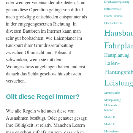
oder weniger voneinander abzuleiten. Und
Dreifachverglasung
genau diese Operation gelingt von diffizil
Effizienzhaus
nach großzügig entschieden entspannter als
Einmal bauen?
in der entgegengesetzten Richtung. In
Flachschwelle
Hausba
diversen Bauforen im Internet kann man
sehr gut beobachten, wie Laienplaner im
Fahrpla
Endspurt ihrer Grundrisserarbeitung
zwischen Ohnmacht und Tobsucht
Hausplanung
schwanken, wenn sie mit dem
Laien-
Wohngeschoss angefangen haben und erst
Planungsfeh
danach das Schlafgeschoss hinzubasteln
Leistun
versuchen.
Mauerstärke
Gilt diese Regel immer?
Mausplanung
Mehrmals
Wie alle Regeln wird auch diese von
bauen?
Ausnahmen bestätigt. Oder genauer gesagt:
Modul B
Ihre Gültigkeit ist relativ. Manchen Lesern
Modul C
mag es schon aufgefallen sein, dass ich in
Musterhaus