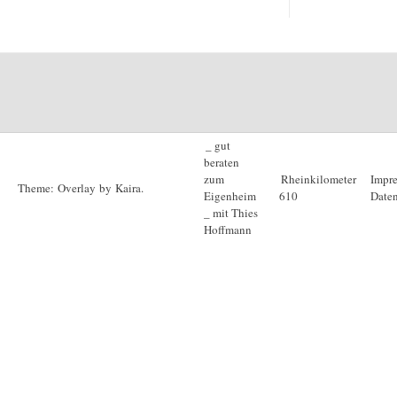
_ gut
beraten
zum
Rheinkilometer
Impr
Theme: Overlay by
Kaira
.
Eigenheim
610
Daten
_ mit Thies
Hoffmann