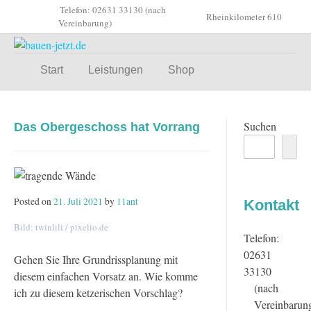
Skip
Telefon: 02631 33130 (nach
Rheinkilometer 610
to
Vereinbarung)
content
Start
Leistungen
Shop
Suchen
Das Obergeschoss hat Vorrang
Posted on
21. Juli 2021
by
11ant
Kontakt
Bild: twinlili / pixelio.de
Telefon:
02631
Gehen Sie Ihre Grundrissplanung mit
33130
diesem einfachen Vorsatz an. Wie komme
(nach
ich zu diesem ketzerischen Vorschlag?
Vereinbarun